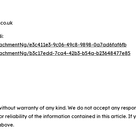
co.uk
i:
achmentNg/e3c411e3-9c06-49c8-9898-0a7ad6faf6fb
tachmentNg/b3c17edd-7ca4-42b3-b54a-b23648477e85
without warranty of any kind. We do not accept any responsib
r reliability of the information contained in this article. I
 above.