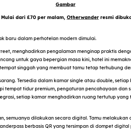
Gambar
-
Mulai dari £70 per malam,
Otherwander
resmi dibuk
bak baru dalam perhotelan modern dimulai.
treet, menghadirkan pengalaman menginap praktis dengan
rancang untuk gaya bepergian masa kini, hotel ini memak
i tempat singgah yang membuat tamu tetap terhubung de
ut sarang. Tersedia dalam kamar single atau double, seti
pi tempat tidur premium, pengaturan pencahayaan dan su
egrasi, setiap kamar menghadirkan ruang tertutup yang t
, semuanya dilakukan secara digital. Tamu melakukan c
anderpass berbasis QR yang tersimpan di dompet digita