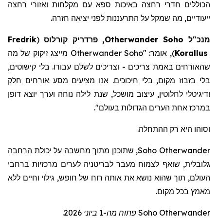
הכוללים חדרי רחצה באיכות ספא
עם
מקלחות
ואזורי
רחצה
ייעודיים
,
מה
שמקל
על
התרעננות
לפני
יציאה
חזרה
.
מנכ"ל
Soho
Otherwander
, פרדריק
קורלוס
(
Fredrik
Korallus
)
, אומר: "
Otherwander Soho
מייצג זיקוק של מה
שהאורחים באמת צריכים - וצריכים לשלם עבורו. בלי קישוטים,
בלי בזבוז מקום, בלי חיכוכים. אנו מציעים מסע אורחים חלק
ודיגיטלי לחלוטין, עיצוב מושכל, שנת לילה נוחה וערך יוצא דופן
במרכז אחת הערים הגדולות בעולם
".
וסוהו היא רק ההתחלה.
Otherwander
Soho
, שתוכנ
ן
מתוך מחשבה על יכולת הרחבה
גלובלית, שוא
ף
לצמוח מעבר לבריטניה לערים מרכזיות ברחבי
העולם, תוך שה
וא
נושא את אותה רוח של חופש, גילוי וחיים ללא
מאמץ בכל מקום.
Otherwander
Soho
פתוח מה-1 ביוני 2026.