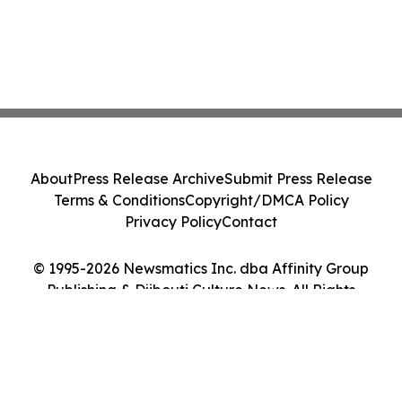
About
Press Release Archive
Submit Press Release
Terms & Conditions
Copyright/DMCA Policy
Privacy Policy
Contact
© 1995-2026 Newsmatics Inc. dba Affinity Group
Publishing & Djibouti Culture News. All Rights
Reserved.
Cookie Settings / Your Privacy Choices