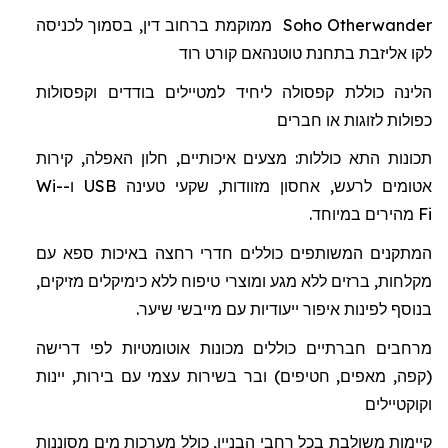
Otherwander
Soho
ממוקמת ברחוב דין, בסמוך לכניסה
לקו אליזבת בתחנת
טוטנהאם
קורט רוד
הלינה כוללת
קפסולה
ל
יחיד למטיילים בודדים וקפסולות
כפולות לזוגות או חברים
תכונות התא כוללות: מצעים איכותיים, חלון האפלה, קירות
אטומים לרעש, אחסון מזוודות, שקעי טעינה
USB
ו-
Wi-
Fi
מהיר
ים
במיוחד.
המתקנים המשותפים כוללים חדרי רחצה באיכות ספא
עם
מקלחות
,
ברזים
ללא
מגע
ומוצרי
טיפוח
ללא
כימיקלים מזיקים
,
בנוסף
לפינות
איפור
ייעודיות
עם
מייבשי
שיער
.
מרחבים חברתיים כוללים מכונות אוטומטיות לפי דרישה
(קפה, מאפים, חטיפים) ובר בשירות עצמי עם בירות, יינות
וקוקטיילים
קיימות משולבת בכל רחבי הבניין, כולל מערכות מים מסוננות