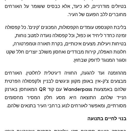
בטיולים מודרניים, לא כיעד, אלא כבסיס ששומר על האורחים
מחוברים ללב הפועם של העיר.
בליבת הקונספט עומדים הקפסולות, המכונים 'קינים'. כל קפסולה
זמינה כחדר ליחיד או כפול, וכל קפסולה נועדה למטב נוחות,
בטיחות ויעילות. מצעים איכותיים, בקרת תאורה וטמפרטורה,
חלונות האפלה, קירות מבודדים ואחסון משולב יוצרים חלל שקט
וסגור המנוגד לדופק שבחוץ.
מההזמנה ועד להגעה, החוויה דיגיטלית לחלוטין. האורחים
מבצעים צ'ק-אין באופן מקוון וניגשים לבניין ולקפסולה הפרטית
שלהם באמצעות
Wanderpass
עם קוד
QR
המאוחסן בארנק
הנייד שלהם. התוצאה היא מסע חלק המסיר מחסומים
מסורתיים, ומאפשר לאורחים לנוע ברחבי העיר בתנאים שלהם.
בנוי לחיים בתנועה