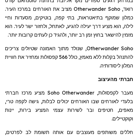
במרחק רגעים ספורים מקו אליזבת בתחנת
טוטנהאם
קורט
רואד
,
Otherwander Soho
מציב את האורחים במרכז העיר.
כמלון שמוקף בתיאטראות, בתי קפה, בוטיקים, מסעדות וחיי
לילה, הוא מציע דרך יעילה להגיע, לאתחל, ולחזור ישר לעיר. הוא
מזמין להישאר בחוץ זמן רב יותר, ולהגיד כן לעתים קרובות יותר.
Otherwander Soho
, שנולד מתוך האמונה שטיולים צריכים
להתנהל בקלות ללא מאמץ, כולל 566 קפסולות ומחזיר את חוויית
המלון ליסודותיה.
חברתי מהעיצוב
מעבר לקפסולות,
Otherwander
Soho
מציע מרכז חברתי
בלעדי לאורחים שבו האורחים יכולים לבלות, גישה לקפה טרי,
מאפים, חטיפים ובר לשירות עצמי המציע בירות, יינות
וקוקטיילים.
חללים משותפים מעוצבים עם אותה תשומת לב לפרטים,