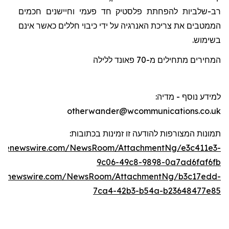
רב-שלביות להפחתת פלסטיק חד פעמי וחיישנים חכמים
הממטבים את צריכת האנרגיה על ידי כיבוי חללים כאשר אינם
בשימוש.
המחירים מתחילים מ-70
פאונד
ללילה
למידע נוסף - מדיה
:
otherwander@wcommunications.co.uk
תמונות המצורפות להודעה זו זמינות בכתוב
ו
ת:
lobenewswire.com/NewsRoom/AttachmentNg/e3c411e3-
9c06-49c8-9898-0a7ad6faf6fb
obenewswire.com/NewsRoom/AttachmentNg/b3c17edd-
7ca4-42b3-b54a-b23648477e85