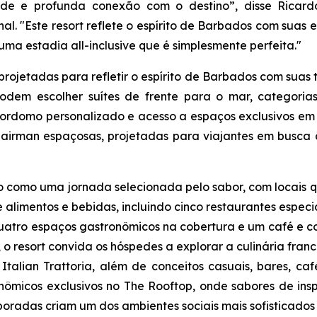
ade e profunda conexão com o destino”, disse Ricardo
onal. "Este resort reflete o espírito de Barbados com su
ma estadia all-inclusive que é simplesmente perfeita."
jetadas para refletir o espírito de Barbados com suas te
 podem escolher suítes de frente para o mar, categor
rdomo personalizado e acesso a espaços exclusivos em to
 Chairman espaçosas, projetadas para viajantes em busc
 como uma jornada selecionada pelo sabor, com locais q
e alimentos e bebidas, incluindo cinco restaurantes especia
quatro espaços gastronômicos na cobertura e um café e co
 o resort convida os hóspedes a explorar a culinária franc
talian Trattoria, além de conceitos casuais, bares, ca
onômicos exclusivos no The Rooftop, onde sabores de ins
oradas criam um dos ambientes sociais mais sofisticados 