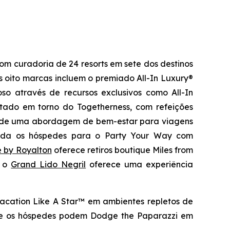
om curadoria de 24 resorts em sete dos destinos
s oito marcas incluem o premiado All-In Luxury®
oso através de recursos exclusivos como All-In
jetado em torno do
Togetherness
, com refeições
de uma abordagem de bem-estar para viagens
da os hóspedes para o
Party Your Way
com
e by Royalton
oferece retiros boutique
Miles from
, o
Grand Lido Negril
oferece uma experiência
acation Like A Star™
em ambientes repletos de
de os hóspedes podem
Dodge the Paparazzi
em