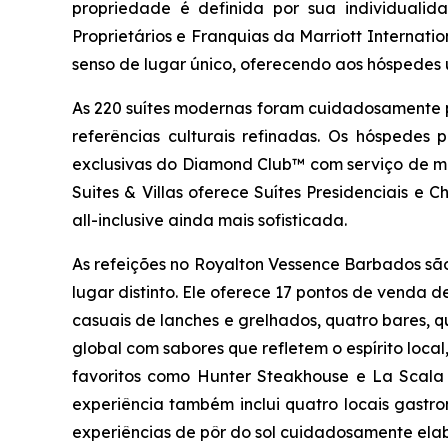
propriedade é definida por sua individualid
Proprietários e Franquias da Marriott Internati
senso de lugar único, oferecendo aos hóspedes u
As 220 suítes modernas foram cuidadosamente pro
referências culturais refinadas. Os hóspedes
exclusivas do Diamond Club™ com serviço de mo
Suites & Villas oferece Suítes Presidenciais e
all-inclusive ainda mais sofisticada.
As refeições no Royalton Vessence Barbados são
lugar distinto. Ele oferece 17 pontos de venda d
casuais de lanches e grelhados, quatro bares, 
global com sabores que refletem o espírito local,
favoritos como Hunter Steakhouse e La Scala I
experiência também inclui quatro locais gastr
experiências de pôr do sol cuidadosamente elab