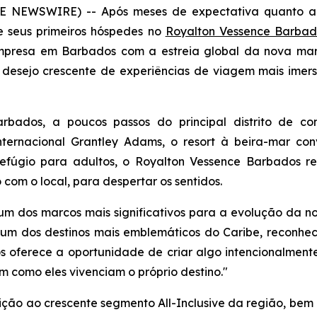
BE NEWSWIRE) -- Após meses de expectativa quanto a 
e seus primeiros hóspedes no
Royalton Vessence Barbado
empresa em Barbados com a estreia global da nova mar
 desejo crescente de experiências de viagem mais imer
bados, a poucos passos do principal distrito de co
ternacional Grantley Adams, o resort à beira-mar con
efúgio para adultos, o Royalton Vessence Barbados re
om o local, para despertar os sentidos.
 dos marcos mais significativos para a evolução da nos
um dos destinos mais emblemáticos do Caribe, reconheci
os oferece a oportunidade de criar algo intencionalment
 como eles vivenciam o próprio destino."
ção ao crescente segmento All-Inclusive da região, be