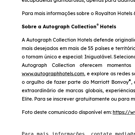
escapadelas glamourosas, apenas para adultos, 
Para mais informações sobre o Royalton Hotels &
®
Sobre a Autograph Collection
Hotels
A Autograph Collection Hotels defende original
mais desejados em mais de 55 países e territóri
o tornam único e especial:
Inigualável
. Selecio
Autograph Collection oferecem momentos 
www.autographhotels.com
, e explore as redes s
®
o orgulho de fazer parte do Marriott Bonvoy
,
extraordinário de marcas globais, experiência
Elite. Para se inscrever gratuitamente ou para 
Foto deste comunicado disponível em:
https:/
Para mais informações, contate media@