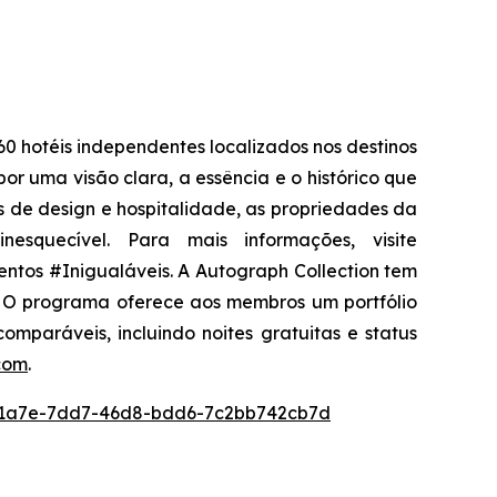
0 hotéis independentes localizados nos destinos
or uma visão clara, a essência e o histórico que
as de design e hospitalidade, as propriedades da
squecível. Para mais informações, visite
ntos #Inigualáveis. A Autograph Collection tem
l. O programa oferece aos membros um portfólio
comparáveis, incluindo noites gratuitas e status
com
.
1a7e-7dd7-46d8-bdd6-7c2bb742cb7d