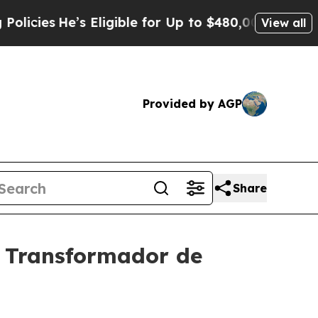
e’s Eligible for Up to $480,000 After Being Wro
View all
Provided by AGP
Share
 Transformador de