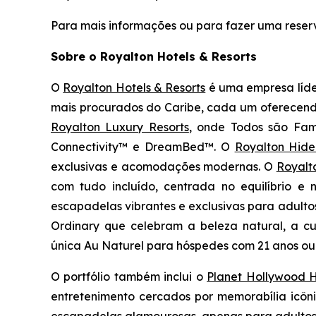
Para mais informações ou para fazer uma reserv
Sobre o Royalton Hotels & Resorts
O
Royalton Hotels & Resorts
é uma empresa líder
mais procurados do Caribe, cada um oferecendo 
Royalton Luxury Resorts
, onde
Todos são Famí
Connectivity™ e DreamBed™. O
Royalton Hid
exclusivas e acomodações modernas. O
Royalt
com tudo incluído, centrada no equilíbrio e
escapadelas vibrantes e exclusivas para adulto
Ordinary
que celebram a beleza natural, a cu
única
Au Naturel
para hóspedes com 21 anos ou 
O portfólio também inclui o
Planet Hollywood H
entretenimento cercados por memorabília icôn