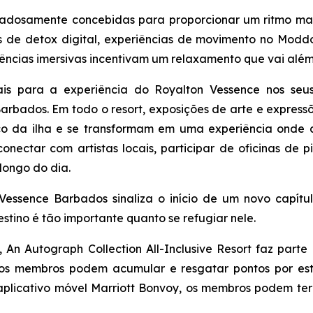
idadosamente concebidas para proporcionar um ritmo mai
s de detox digital, experiências de movimento no Moddo
iências imersivas incentivam um relaxamento que vai além 
rais para a experiência do Royalton Vessence nos se
Barbados. Em todo o resort, exposições de arte e expres
ico da ilha e se transformam em uma experiência onde 
nectar com artistas locais, participar de oficinas de p
longo do dia.
Vessence Barbados sinaliza o início de um novo capít
estino é tão importante quanto se refugiar nele.
An Autograph Collection All-Inclusive Resort faz parte
l os membros podem acumular e resgatar pontos por es
 aplicativo móvel Marriott Bonvoy, os membros podem te