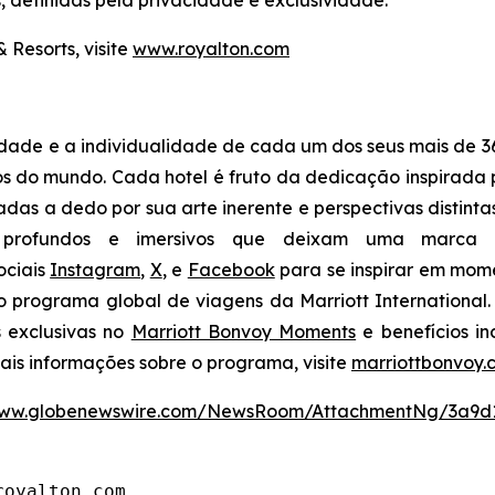
definidas pela privacidade e exclusividade.
 Resorts, visite
www.royalton.com
idade e a individualidade de cada um dos seus mais de 36
os do mundo. Cada hotel é fruto da dedicação inspirada p
nadas a dedo por sua arte inerente e perspectivas distint
profundos e imersivos que deixam uma marca ine
ociais
Instagram
,
X
, e
Facebook
para se inspirar em mome
 o programa global de viagens da Marriott Internationa
s exclusivas no
Marriott Bonvoy Moments
e benefícios in
mais informações sobre o programa, visite
marriottbonvoy.
/www.globenewswire.com/NewsRoom/AttachmentNg/3a9d
royalton.com.