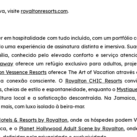
a, visite
royaltonresorts.com
.
 em hospitalidade com tudo incluído, com um portfólio c
uma experiência de assinatura distinta e imersiva. Sua
lia
, conhecido pelo elevado conforto e serviço atenci
eaway
oferece um refúgio exclusivo para adultos, pro
on Vessence Resorts
oferece
The Art of Vacation
através 
 na conexão consciente. O
Royalton CHIC Resorts
convi
s, cheias de estilo e espontaneidade, enquanto o
Mystiqu
ltura local e a sofisticação descontraída. Na Jamaica
mais, com luxo isolado à beira-mar.
otels & Resorts by Royalton
, onde os hóspedes podem
V
ica, e o
Planet Hollywood Adult Scene by Royalton
, on