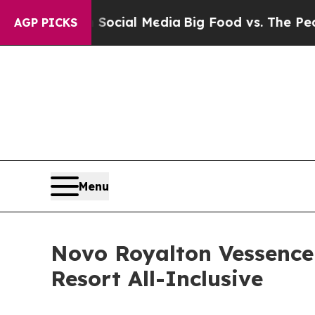
s on Social Media
Big Food vs. The People. Big F
AGP PICKS
Menu
Novo Royalton Vessence
Resort All-Inclusive