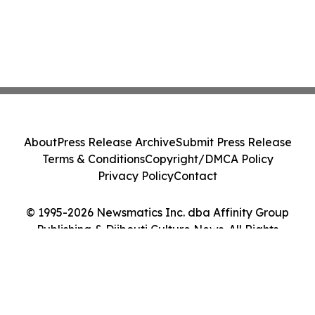
About
Press Release Archive
Submit Press Release
Terms & Conditions
Copyright/DMCA Policy
Privacy Policy
Contact
© 1995-2026 Newsmatics Inc. dba Affinity Group
Publishing & Djibouti Culture News. All Rights
Reserved.
Cookie Settings / Your Privacy Choices