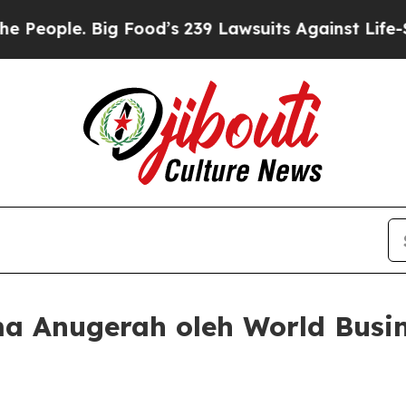
ple. Big Food’s 239 Lawsuits Against Life-Saving
ima Anugerah oleh World Busi