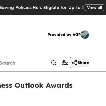
 Policies
He’s Eligible for Up to $480,000 After
View all
Provided by AGP
Share
ness Outlook Awards